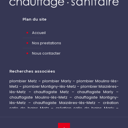
Plan du site
Accueil
Nos prestations
Nous contacter
Recherches associées
plombier Metz
–
plombier Marly
–
plombier Moulins-lès-
Metz
–
plombier Montigny-lès-Metz
–
plombier Maizières-
lès-Metz
–
chauffagiste Metz
–
chauffagiste Marly
–
chauffagiste Moulins-lès-Metz
–
chauffagiste Montigny-
lès-Metz
–
chauffagiste Maizières-lès-Metz
–
création
salle de bains Metz
–
création salle de bains Marly
–
installation pompe à chaleur Metz
–
installation pompe à
chaleur Marly
–
installation climatisation Metz
–
installation
climatisation Marly
–
dépannage chauffage Metz
–